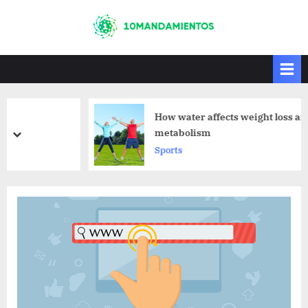
Skip
to
10mandamiento
10mandamientos
content
s
How water affects weight loss and
metabolism
prev
next
Sports