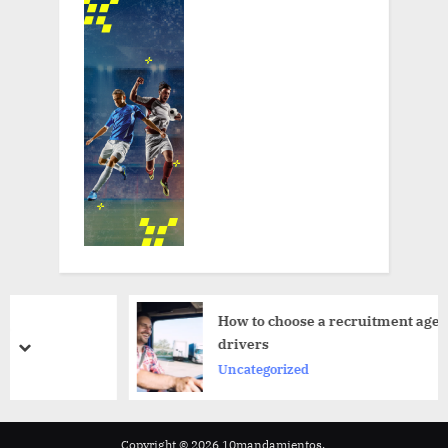
How to choose a recruitment agency for CDL
drivers
prev
next
Uncategorized
Copyright © 2026 10mandamientos.