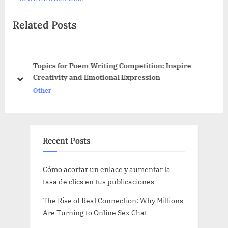
navigation
e
Related Posts
v
i
o
u
Topics for Poem Writing Competition: Inspire
s
Creativity and Emotional Expression
prev
next
P
Other
o
s
t
Recent Posts
:
Cómo acortar un enlace y aumentar la
tasa de clics en tus publicaciones
The Rise of Real Connection: Why Millions
Are Turning to Online Sex Chat