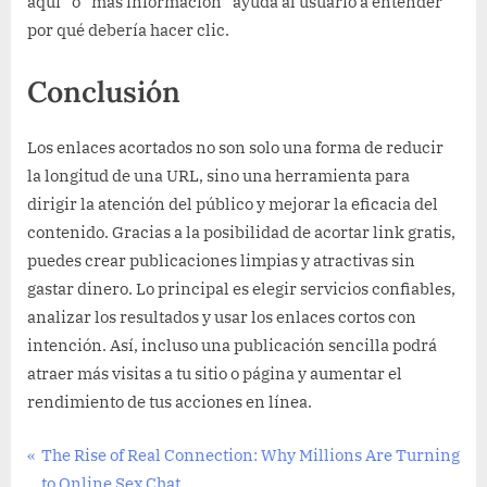
aquí” o “más información” ayuda al usuario a entender
por qué debería hacer clic.
Conclusión
Los enlaces acortados no son solo una forma de reducir
la longitud de una URL, sino una herramienta para
dirigir la atención del público y mejorar la eficacia del
contenido. Gracias a la posibilidad de acortar link gratis,
puedes crear publicaciones limpias y atractivas sin
gastar dinero. Lo principal es elegir servicios confiables,
analizar los resultados y usar los enlaces cortos con
intención. Así, incluso una publicación sencilla podrá
atraer más visitas a tu sitio o página y aumentar el
rendimiento de tus acciones en línea.
Other
Post
P
The Rise of Real Connection: Why Millions Are Turning
r
to Online Sex Chat